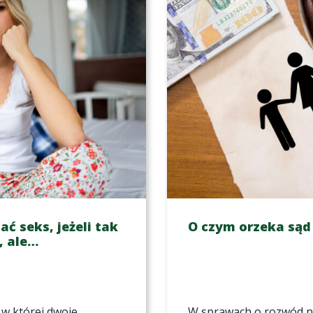
 seks, jeżeli tak
O czym orzeka są
, ale…
w której dwoje
W sprawach o rozwód nie