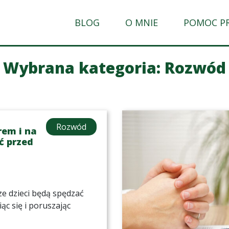
BLOG
O MNIE
POMOC P
Wybrana kategoria: Rozwód
Rozwód
rem i na
ć przed
sze dzieci będą spędzać
ąc się i poruszając