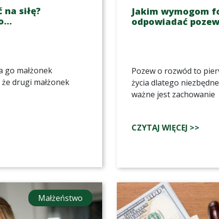
na siłę?
Jakim wymogom f
co…
odpowiadać pozew
da go małżonek
Pozew o rozwód to pier
a że drugi małżonek
życia dlatego niezbędn
ważne jest zachowanie
CZYTAJ WIĘCEJ >>
Małżeństwo